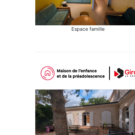
Espace Famille
Espace famille