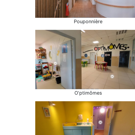
Pouponnière
Pouponnière
O'ptimômes
O'ptimômes