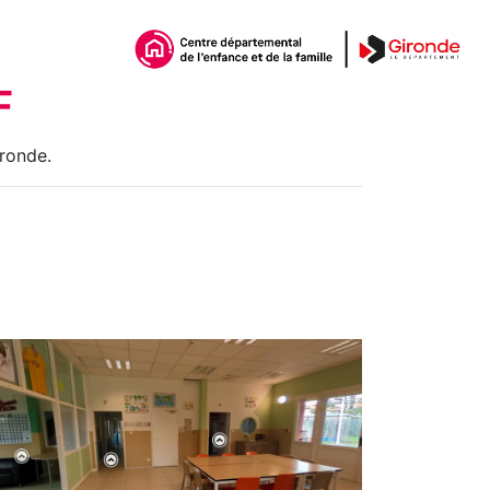
F
ironde.