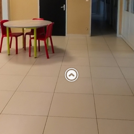
Décoration
du service
O'ptimômes